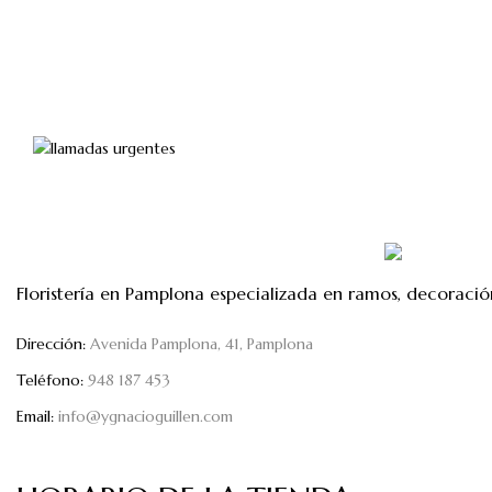
de
precios:
desde
40,00€
hasta
60,00€
Floristería en Pamplona especializada en ramos, decoració
Dirección:
Avenida Pamplona, 41, Pamplona
Teléfono:
948 187 453
Email:
info@ygnacioguillen.com