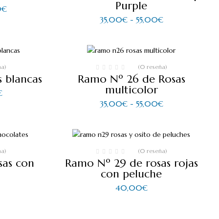
Purple
Rango
0
€
de
Rango
35,00
€
-
55,00
€
precios:
de
desde
precios:
60,00€
desde
hasta
35,00€
90,00€
hasta
55,00€
ña)
(0 reseña)
 blancas
Ramo Nº 26 de Rosas
multicolor
Rango
€
de
Rango
35,00
€
-
55,00
€
precios:
de
desde
precios:
35,00€
desde
hasta
35,00€
55,00€
hasta
55,00€
ña)
(0 reseña)
sas con
Ramo Nº 29 de rosas rojas
con peluche
40,00
€