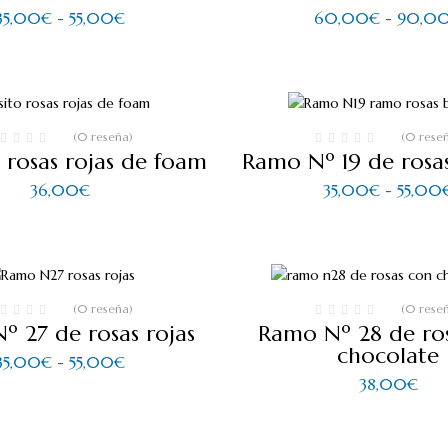
Rango
35,00
€
-
55,00
€
60,00
€
-
90,0
de
precios:
desde
35,00€
hasta
55,00€
(0 reseña)
(0 rese
 rosas rojas de foam
Ramo Nº 19 de rosas
36,00
€
35,00
€
-
55,00
(0 reseña)
(0 rese
º 27 de rosas rojas
Ramo Nº 28 de ro
chocolate
Rango
35,00
€
-
55,00
€
de
38,00
€
precios:
desde
35,00€
hasta