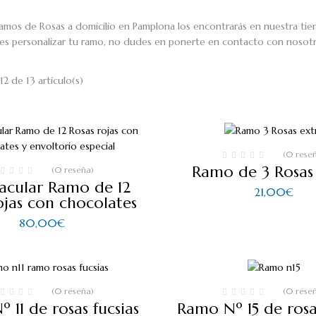
amos de Rosas a domicilio en Pamplona los encontrarás en nuestra tien
 es personalizar tu ramo, no dudes en ponerte en contacto con nosotr
2 de 13 artículo(s)
(0 rese
Ramo de 3 Rosas
(0 reseña)
acular Ramo de 12
21,00
€
ojas con chocolates
80,00
€
(0 reseña)
(0 rese
 11 de rosas fucsias
Ramo Nº 15 de rosa