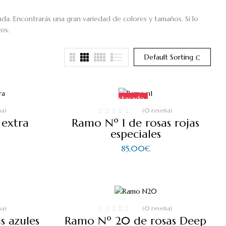
da. Encontrarás una gran variedad de colores y tamaños. Si lo
os.
Default Sorting
Destacado
ña)
(0 reseña)
 extra
Ramo Nº 1 de rosas rojas
especiales
85,00
€
ña)
(0 reseña)
s azules
Ramo Nº 20 de rosas Deep