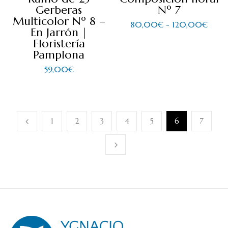
Gerberas
Nº 7
Multicolor Nº 8 –
80,00
€
-
120,00
€
En Jarrón |
Floristería
Pamplona
59,00
€
1
2
3
4
5
6
7