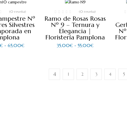
hasta
65,00€
60,00€
hasta
85,00€
(0 reseña)
(0 reseña)
ampestre Nº
Ramo de Rosas Rosas
es Silvestres
Nº 9 – Ternura y
Ger
mporada en
Elegancia |
Nº
mplona
Floristería Pamplona
Flo
Rango
Rango
€
-
65,00
€
35,00
€
-
55,00
€
de
de
precios:
precios:
desde
desde
45,00€
35,00€
hasta
hasta
65,00€
55,00€
1
2
3
4
5