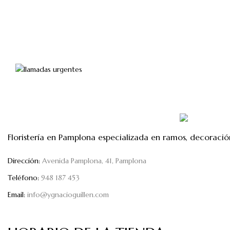
de
precios:
desde
40,00€
hasta
60,00€
Floristería en Pamplona especializada en ramos, decoració
Dirección:
Avenida Pamplona, 41, Pamplona
Teléfono:
948 187 453
Email:
info@ygnacioguillen.com