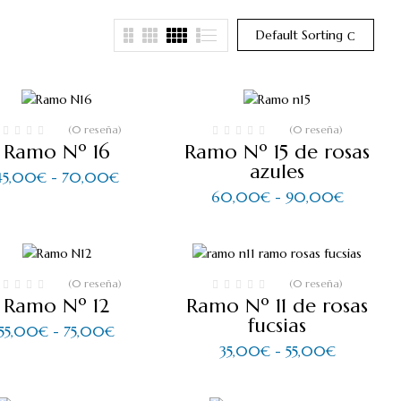
Default Sorting
(0 reseña)
(0 reseña)
Ramo Nº 16
Ramo Nº 15 de rosas
azules
Rango
45,00
€
-
70,00
€
de
Rango
60,00
€
-
90,00
€
precios:
de
desde
precios:
45,00€
desde
hasta
60,00
70,00€
hasta
90,00€
(0 reseña)
(0 reseña)
Ramo Nº 12
Ramo Nº 11 de rosas
fucsias
Rango
55,00
€
-
75,00
€
de
Rango
35,00
€
-
55,00
€
precios:
de
desde
precios:
55,00€
desde