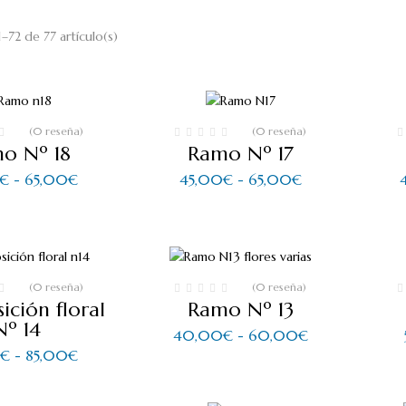
72 de 77 artículo(s)
(0 reseña)
(0 reseña)
o Nº 18
Ramo Nº 17
Rango
Rango
€
-
65,00
€
45,00
€
-
65,00
€
de
de
precios:
precios:
desde
desde
45,00€
45,00€
hasta
hasta
65,00€
65,00€
(0 reseña)
(0 reseña)
ción floral
Ramo Nº 13
Nº 14
Rango
40,00
€
-
60,00
€
de
Rango
€
-
85,00
€
precios:
de
desde
precios:
40,00€
desde