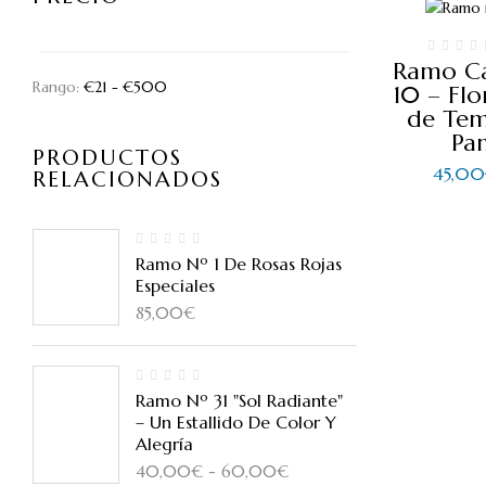
Ramo C
Rango:
€
21
- €
500
10 – Flor
de Te
Pa
PRODUCTOS
45,00
RELACIONADOS
Ramo Nº 1 De Rosas Rojas
Especiales
85,00
€
Ramo Nº 31 "Sol Radiante"
– Un Estallido De Color Y
Alegría
Rango
40,00
€
-
60,00
€