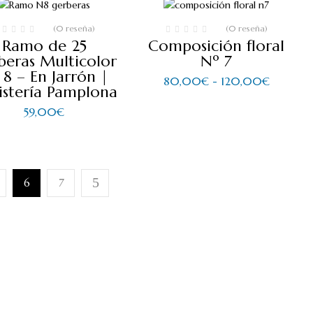
hasta
35,00€
75,00€
hasta
55,00€
(0 reseña)
(0 reseña)
Ramo de 25
Composición floral
beras Multicolor
Nº 7
 8 – En Jarrón |
Rango
80,00
€
-
120,00
€
ristería Pamplona
de
precios:
59,00
€
desde
80,00
hasta
120,00
6
7