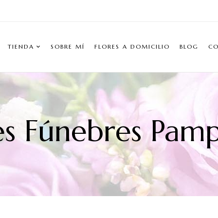
TIENDA
SOBRE MÍ
FLORES A DOMICILIO
BLOG
C
es Fúnebres Pam