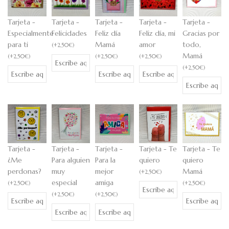
Tarjeta -
Tarjeta -
Tarjeta -
Tarjeta -
Tarjeta -
Especialmente
Felicidades
Feliz día
Feliz día, mi
Gracias por
para ti
Mamá
amor
todo,
(
+
2,50
€
)
Mamá
(
+
2,50
€
)
(
+
2,50
€
)
(
+
2,50
€
)
(
+
2,50
€
)
Tarjeta -
Tarjeta -
Tarjeta -
Tarjeta - Te
Tarjeta - Te
¿Me
Para alguien
Para la
quiero
quiero
perdonas?
muy
mejor
Mamá
(
+
2,50
€
)
especial
amiga
(
+
2,50
€
)
(
+
2,50
€
)
(
+
2,50
€
)
(
+
2,50
€
)