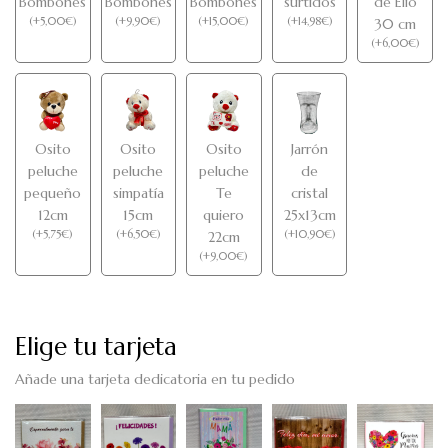
Bombones
Bombones
Bombones
surtidos
de Elio
(
+
5,00
€
)
(
+
9,90
€
)
(
+
15,00
€
)
(
+
14,98
€
)
30 cm
(
+
6,00
€
)
Osito
Osito
Osito
Jarrón
peluche
peluche
peluche
de
pequeño
simpatía
Te
cristal
12cm
15cm
quiero
25x13cm
(
+
5,75
€
)
(
+
6,50
€
)
(
+
10,90
€
)
22cm
(
+
9,00
€
)
Elige tu tarjeta
Añade una tarjeta dedicatoria en tu pedido