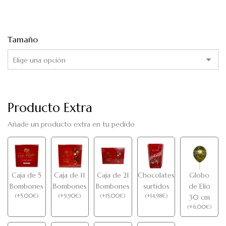
Tamaño
Producto Extra
Añade un producto extra en tu pedido
Caja de 5
Caja de 11
Caja de 21
Chocolates
Globo
Bombones
Bombones
Bombones
surtidos
de Elio
(
+
5,00
€
)
(
+
9,90
€
)
(
+
15,00
€
)
(
+
14,98
€
)
30 cm
(
+
6,00
€
)