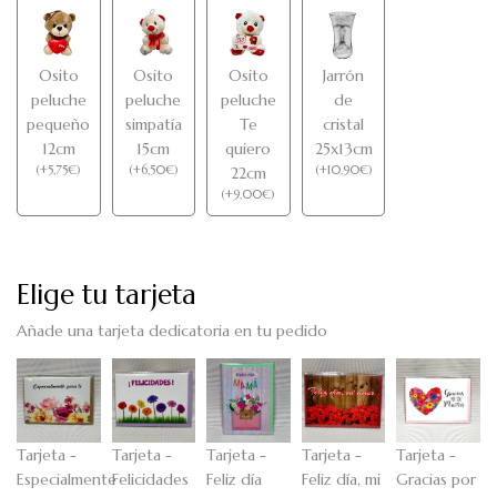
Osito
Osito
Osito
Jarrón
peluche
peluche
peluche
de
pequeño
simpatía
Te
cristal
12cm
15cm
quiero
25x13cm
(
+
5,75
€
)
(
+
6,50
€
)
(
+
10,90
€
)
22cm
(
+
9,00
€
)
Elige tu tarjeta
Añade una tarjeta dedicatoria en tu pedido
Tarjeta -
Tarjeta -
Tarjeta -
Tarjeta -
Tarjeta -
Especialmente
Felicidades
Feliz día
Feliz día, mi
Gracias por