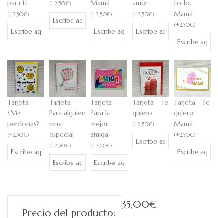
para ti
Mamá
amor
todo,
(
+
2,50
€
)
Mamá
(
+
2,50
€
)
(
+
2,50
€
)
(
+
2,50
€
)
(
+
2,50
€
)
Tarjeta -
Tarjeta -
Tarjeta -
Tarjeta - Te
Tarjeta - Te
¿Me
Para alguien
Para la
quiero
quiero
perdonas?
muy
mejor
Mamá
(
+
2,50
€
)
especial
amiga
(
+
2,50
€
)
(
+
2,50
€
)
(
+
2,50
€
)
(
+
2,50
€
)
35,00
€
Precio del producto: