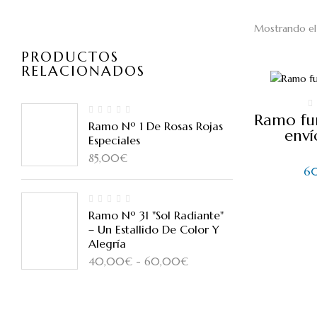
Mostrando el 
PRODUCTOS
RELACIONADOS
Ramo fun
Ramo Nº 1 De Rosas Rojas
enví
Especiales
85,00
€
6
Ramo Nº 31 "Sol Radiante"
– Un Estallido De Color Y
Alegría
Rango
40,00
€
-
60,00
€
de
precios:
desde
40,00€
hasta