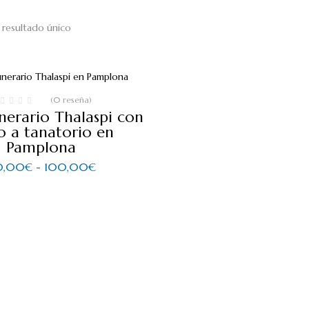
resultado único
(0 reseña)
erario Thalaspi con
o a tanatorio en
Pamplona
Rango
0,00
€
-
100,00
€
de
precios:
desde
60,00€
hasta
100,00€