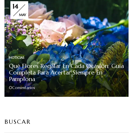
14
MAY
NOTICIAS
Qué Flores Regalar En Cada Ocasión: Guía
Completa Para Acertar Siempre En
Pamplona
0
Comentarios
BUSCAR