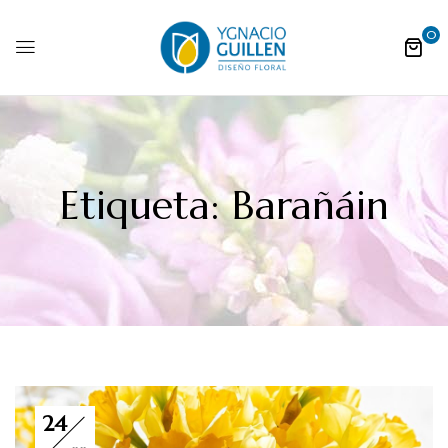
0
Etiqueta:
Barañáin
24