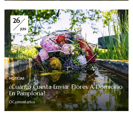
26
JUN
NOTICIAS
¿Cuánto Cuesta Enviar Flores A Domicilio
En Pamplona?
0
Comentarios