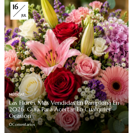
16
JUL
NOTICIAS
Las Flores Más Vendidas En Pamplona En
2026: Guía Para Acertar En Cualquier
Ocasión
0
Comentarios