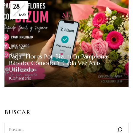
28
MAY
NOTICIAS
Pagar Flores Por Bizum En Pamplona:
Rápido, Cómodo Y Cada Vez Más
Utilizado
1
Comentario
BUSCAR