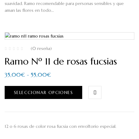
suavidad. Ramo recomendable para personas sensibles y que
aman las flores en todo…
(0 reseña)
Ramo Nº 11 de rosas fucsias
35,00
€
-
55,00
€
SELECCIONAR OPCIONES
12 o 6 rosas de color rosa fucsia con envoltorio especial.