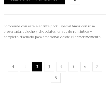
Sorprende con este elegante pack Especial Amor con rosa
preservada, peluche y chocolates, un regalo romántico y
completo diseñado para emocionar desde el primer momento.
1
2
3
4
5
6
7