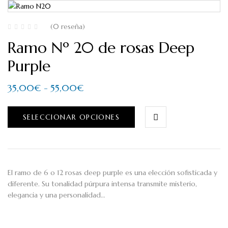
(0 reseña)
Ramo Nº 20 de rosas Deep
Purple
35,00
€
-
55,00
€
SELECCIONAR OPCIONES
El ramo de 6 o 12 rosas deep purple es una elección sofisticada y
diferente. Su tonalidad púrpura intensa transmite misterio,
elegancia y una personalidad…