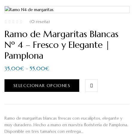
(0 reseña)
Ramo de Margaritas Blancas
Nº 4 – Fresco y Elegante |
Pamplona
35,00
€
-
55,00
€
SELECCIONAR OPCIONES
Ramo de margaritas blancas frescas con eucaliptos, elegante y
muy duradero. Hecho a mano en nuestra floristería de Pamplona.
Disponible en tres tamaños con entrega…