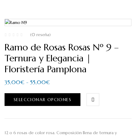
(0 reseña)
Ramo de Rosas Rosas Nº 9 –
Ternura y Elegancia |
Floristería Pamplona
35,00
€
-
55,00
€
SELECCIONAR OPCIONES
12 o 6 rosas de color rosa. Composición llena de ternura y