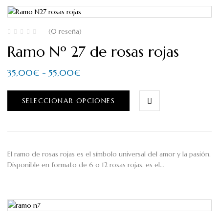
(0 reseña)
Ramo Nº 27 de rosas rojas
35,00
€
-
55,00
€
SELECCIONAR OPCIONES
El ramo de rosas rojas es el símbolo universal del amor y la pasión.
Disponible en formato de 6 o 12 rosas rojas, es el…