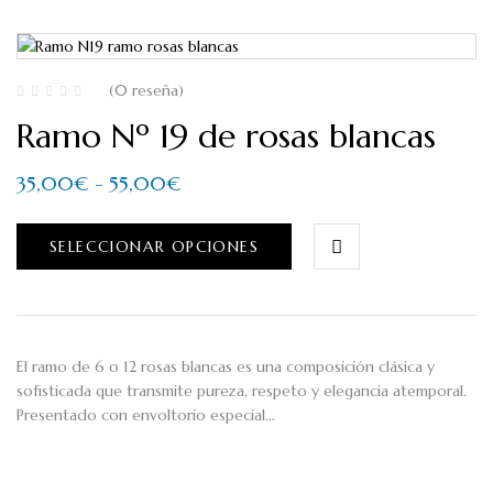
(0 reseña)
Ramo Nº 19 de rosas blancas
35,00
€
-
55,00
€
SELECCIONAR OPCIONES
El ramo de 6 o 12 rosas blancas es una composición clásica y
sofisticada que transmite pureza, respeto y elegancia atemporal.
Presentado con envoltorio especial…