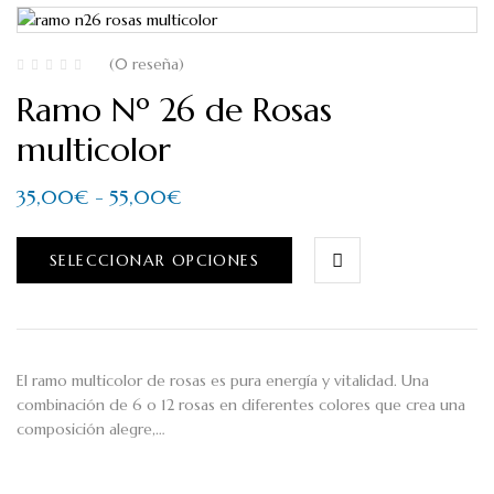
(0 reseña)
Ramo Nº 26 de Rosas
multicolor
35,00
€
-
55,00
€
SELECCIONAR OPCIONES
El ramo multicolor de rosas es pura energía y vitalidad. Una
combinación de 6 o 12 rosas en diferentes colores que crea una
composición alegre,…